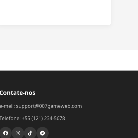
Contate-nos
e-meil: support@007gameweb.com
Telefone: +55 (121) 234-5678