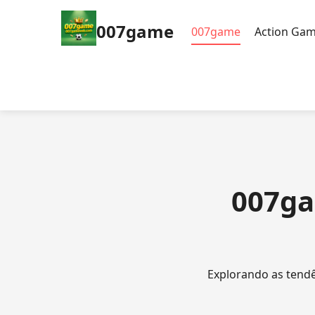
007game
007game
Action Ga
007ga
Explorando as tend