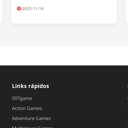
2025-11-16
Links rápidos
007game
Action Games
Adventure Games