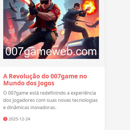
A Revolução do 007game no
Mundo dos Jogos
O 007game está redefinindo a experiência
dos jogadores com suas novas tecnologias
e dinâmicas inovadoras.
2025-12-24