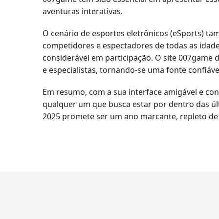
aventuras interativas.
O cenário de esportes eletrônicos (eSports) t
competidores e espectadores de todas as idades
considerável em participação. O site 007game d
e especialistas, tornando-se uma fonte confiá
Em resumo, com a sua interface amigável e co
qualquer um que busca estar por dentro das úl
2025 promete ser um ano marcante, repleto de 