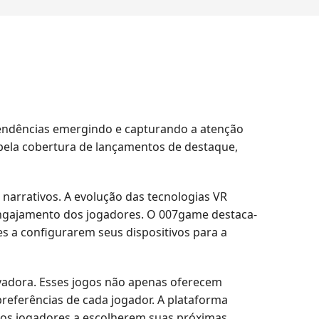
endências emergindo e capturando a atenção
 pela cobertura de lançamentos de destaque,
 narrativos. A evolução das tecnologias VR
 engajamento dos jogadores. O 007game destaca-
es a configurarem seus dispositivos para a
novadora. Esses jogos não apenas oferecem
referências de cada jogador. A plataforma
 os jogadores a escolherem suas próximas