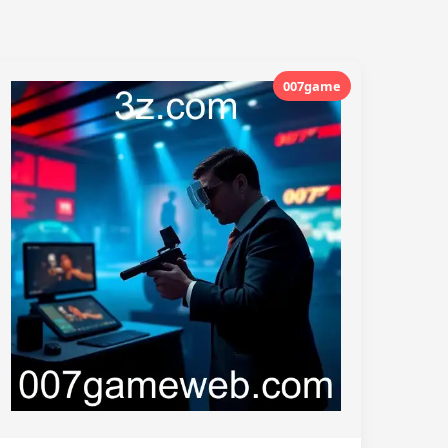
007game