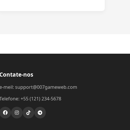
Contate-nos
e-meil: support@007gameweb.com
Telefone: +55 (121) 234-5678