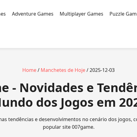
mes
Adventure Games
Multiplayer Games
Puzzle Gam
Home
/
Manchetes de Hoje
/ 2025-12-03
 - Novidades e Tendê
undo dos Jogos em 20
mas tendências e desenvolvimentos no cenário dos jogos, c
popular site 007game.