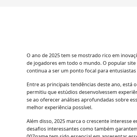
O ano de 2025 tem se mostrado rico em inovaç
de jogadores em todo o mundo. O popular site 
continua a ser um ponto focal para entusiastas e
Entre as principais tendências deste ano, está 
permitiu que estúdios desenvolvessem experiên
se ao oferecer análises aprofundadas sobre ess
melhor experiência possível.
Além disso, 2025 marca o crescente interesse e
desafios interessantes como também garantem e
007game tem sido essencial em apresentar esse